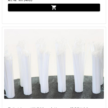
Art.-Nr
:
99754905