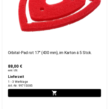
Orbital-Pad rot 17" (430 mm), im Karton á 5 Stck.
88,00 €
exkl. USt.
Lieferzeit
1 - 3 Werktage
Art.-Nr
:
99715085