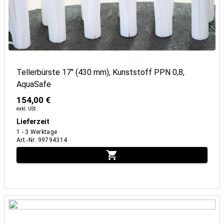
Tellerbürste 17" (430 mm), Kunststoff PPN 0,8,
AquaSafe
154,00 €
exkl. USt.
Lieferzeit
1 - 3 Werktage
Art.-Nr
:
99794314