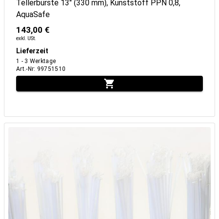
Tellerbürste 13" (330 mm), Kunststoff PPN 0,8,
AquaSafe
143,00 €
exkl. USt.
Lieferzeit
1 - 3 Werktage
Art.-Nr
:
99751510