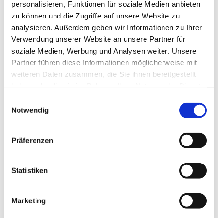
personalisieren, Funktionen für soziale Medien anbieten
zu können und die Zugriffe auf unsere Website zu
Sweepmaster M600
analysieren. Außerdem geben wir Informationen zu Ihrer
Verwendung unserer Website an unsere Partner für
877,00 €
1.000,00 €
soziale Medien, Werbung und Analysen weiter. Unsere
exkl. USt.
Partner führen diese Informationen möglicherweise mit
Lieferzeit
weiteren Daten zusammen, die Sie ihnen bereitgestellt
1 - 3 Werktage
haben oder die sie im Rahmen Ihrer Nutzung der Dienste
Art.-Nr
:
99620600
gesammelt haben.
Einwilligungsauswahl
Notwendig
Präferenzen
Statistiken
Marketing